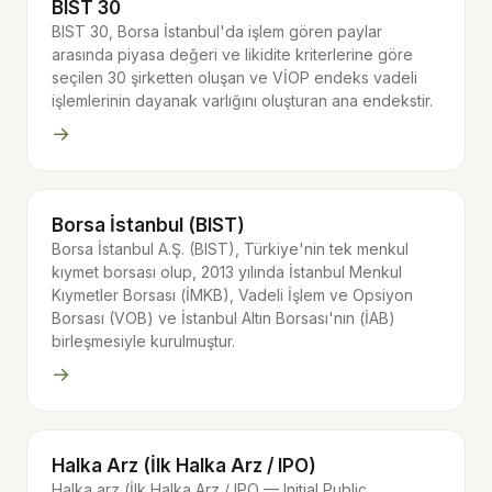
BIST 30
BIST 30, Borsa İstanbul'da işlem gören paylar
arasında piyasa değeri ve likidite kriterlerine göre
seçilen 30 şirketten oluşan ve VİOP endeks vadeli
işlemlerinin dayanak varlığını oluşturan ana endekstir.
→
Borsa İstanbul (BIST)
Borsa İstanbul A.Ş. (BIST), Türkiye'nin tek menkul
kıymet borsası olup, 2013 yılında İstanbul Menkul
Kıymetler Borsası (İMKB), Vadeli İşlem ve Opsiyon
Borsası (VOB) ve İstanbul Altın Borsası'nın (İAB)
birleşmesiyle kurulmuştur.
→
Halka Arz (İlk Halka Arz / IPO)
Halka arz (İlk Halka Arz / IPO — Initial Public