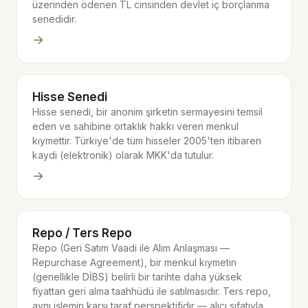
üzerinden ödenen TL cinsinden devlet iç borçlanma
senedidir.
→
Hisse Senedi
Hisse senedi, bir anonim şirketin sermayesini temsil
eden ve sahibine ortaklık hakkı veren menkul
kıymettir. Türkiye'de tüm hisseler 2005'ten itibaren
kaydi (elektronik) olarak MKK'da tutulur.
→
Repo / Ters Repo
Repo (Geri Satım Vaadi ile Alım Anlaşması —
Repurchase Agreement), bir menkul kıymetin
(genellikle DİBS) belirli bir tarihte daha yüksek
fiyattan geri alma taahhüdü ile satılmasıdır. Ters repo,
aynı işlemin karşı taraf perspektifidir — alıcı sıfatıyla.