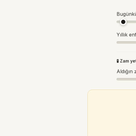
Bugünkü
Yıllık e
🧪 Zam ye
Aldığın