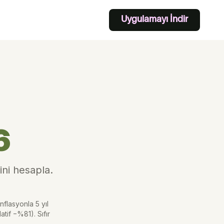
Uygulamayı İndir
6
ini hesapla.
nflasyonla 5 yıl
tif −%81). Sıfır