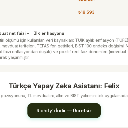
₺18.593
duat net faizi − TÜİK enflasyonu
iri ölçümü için kullanılan veri kaynakları: TÜİK aylık enflasyon (TÜFE)
vduat tarifeleri, TEFAS fon getirileri, BIST 100 endeks değişimi. Ne
 faizi enflasyondan düşük) ve pozitif reel faiz dönemleri (mevduat 
arak yaşanmıştır.
Türkçe Yapay Zeka Asistanı: Felix
r pozisyonunu, TL mevduatını, altın ve BIST yatırımını tek uygulamada
Richify'ı İndir — Ücretsiz