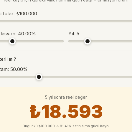
 tutar:
₺100.000
nflasyon:
40.00%
Yıl:
5
terli mi?
 zam:
50.00%
5
yıl sonra reel değer
₺18.593
Bugünkü
₺100.000
→
81.41%
satın alma gücü kaybı