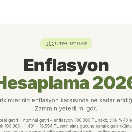
🇹🇷
Türkiye · Enflasyon
Enflasyon
Hesaplama 202
ikimlerinin enflasyon karşısında ne kadar eridiğ
Zammın yeterli mi gör.
eel getiri = nominal getiri − enflasyon. 100.000 TL nakit, yıllık %40 e
ak 100.000 ÷ 1,40⁵ = 18.594 TL satın alma gücüne karşılık gelir (kümüla
reel kayıp için gerekli yıllık nominal getiri eşiği = enflasyon oranı.