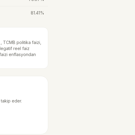
81.41%
, TCMB politika faizi,
gatif reel faiz
faizi enflasyondan
 takip eder.