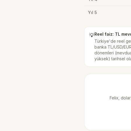
Yıl
5
Reel faiz: TL mev
💡
Türkiye'de reel get
banka TL/USD/EUR me
dönemleri (mevduat
yüksek) tarihsel ol
Felix, dola