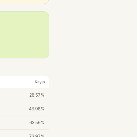
Kayıp
28.57%
48.98%
63.56%
73.97%