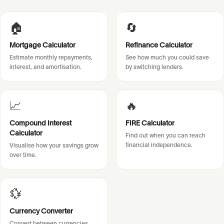
🏠
🔄
Mortgage Calculator
Refinance Calculator
Estimate monthly repayments,
See how much you could save
interest, and amortisation.
by switching lenders.
📈
🔥
Compound Interest
FIRE Calculator
Calculator
Find out when you can reach
financial independence.
Visualise how your savings grow
over time.
💱
Currency Converter
Convert between currencies