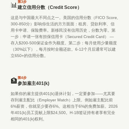
第
3
步
📊
建立信用分数（Credit Score）
这是与中国最大不同点之一。美国的信用分数（FICO Score,
300-850分）影响你生活的方方面面：租房、贷款利率、信
用卡申请、保险费率。新移民没有信用历史，分数为零。第
一步：申请一张有担保信用卡（Secured Credit Card） —
存入$200-500保证金作为额度。第二步：每月使用少量额度
（30%以下），每月按时全额还款。6-12个月后通常可以建
立650+的信用分数。
第
4
步
🏦
参加雇主401(k)
如果你的雇主提供401(k)退休计划，一定要参加——尤其要
存到雇主配比（Employer Match）上限。例如雇主配比前
6%薪资，你就至少要存6%。这相当于6%的免费加薪。2026
年401(k)员工贡献上限$24,500。H-1B签证持有者享有完全
相同的401(k)权利。