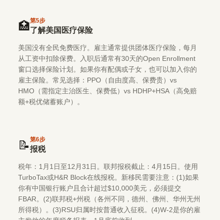
第
5
步
🏥
了解美国医疗保险
美国没有全民免费医疗。雇主通常提供团体医疗保险，每月
从工资中扣除保费。入职后通常有30天的Open Enrollment
窗口选择保险计划。如果你有配偶或子女，也可以加入你的
雇主保险。常见选择：PPO（自由度高、保费贵）vs
HMO（需指定主治医生、保费低）vs HDHP+HSA（高免赔
额+税优储蓄账户）。
第
6
步
📝
报税
税年：1月1日至12月31日。联邦报税截止：4月15日。使用
TurboTax或H&R Block在线报税。新移民需要注意：(1)如果
你有中国银行账户且合计超过$10,000美元，必须提交
FBAR。(2)联邦税+州税（各州不同，德州、佛州、华州无州
所得税）。(3)RSU归属时按普通收入征税。(4)W-2是你的雇