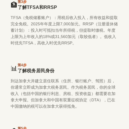
第
3
步
🏦
了解TFSA和RRSP
TFSA（免税储蓄账户）：用税后收入投入，所有收益和提取
完全免税。2025年年度上限7,000加元。RRSP（注册退休储
蓄计划）：投入时可抵扣当年所得税，但提取时缴税。年度
上限为上年收入的18%或31,560加元（取较低者）。低收入
时优先TFSA，高收入时优先RRSP。
第
4
步
📊
了解税务居民身份
到达加拿大并建立居住联系（住所、银行账户、驾照）后，
你通常立即成为加拿大税务居民。作为税务居民，你的全球
收入（包括中国的银行利息、房租、投资收益）都需要在加
拿大申报。但加拿大和中国有双重征税协定（DTA），已在
中国缴纳的税可以在加拿大获得抵免。
第
5
步