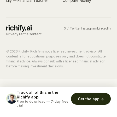
Lily — Financial Teacher
Compare Richify
X / Twitter
Instagram
LinkedIn
Privacy
Terms
Contact
© 2026 Richify. Richify is not a licensed investment advisor. All
content is for educational purposes only and does not constitute
financial advice. Always consult with a licensed financial advisor
before making investment decisions.
Track all of this in the
Richify app
Get the app →
Free to download — 7-day free
trial.