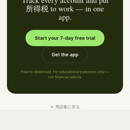
Track every account and put
所得税 to work — in one
app.
Start your 7-day free trial
Get the app
Free to download. For educational purposes only —
not financial advice.
←
用語集に戻る