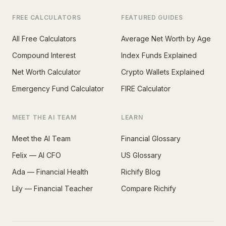
FREE CALCULATORS
FEATURED GUIDES
All Free Calculators
Average Net Worth by Age
Compound Interest
Index Funds Explained
Net Worth Calculator
Crypto Wallets Explained
Emergency Fund Calculator
FIRE Calculator
MEET THE AI TEAM
LEARN
Meet the AI Team
Financial Glossary
Felix — AI CFO
US Glossary
Ada — Financial Health
Richify Blog
Lily — Financial Teacher
Compare Richify