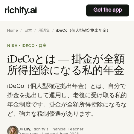
Get the app
Home
/
日本
/
用語集
/
iDeCo（個人型確定拠出年金）
NISA・IDECO・口座
iDeCoとは — 掛金が全額
所得控除になる私的年金
iDeCo（個人型確定拠出年金）とは、自分で
掛金を拠出して運用し、老後に受け取る私的
年金制度です。掛金が全額所得控除になるな
ど、強力な税制優遇があります。
By
Lily
, Richify's
Financial Teacher
2 min read · Updated June 2026