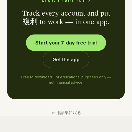
READY TO ACT ON IT?
Track every account and put
複利 to work — in one app.
Start your 7-day free trial
Get the app
Free to download. For educational purposes only —
not financial advice.
←
用語集に戻る