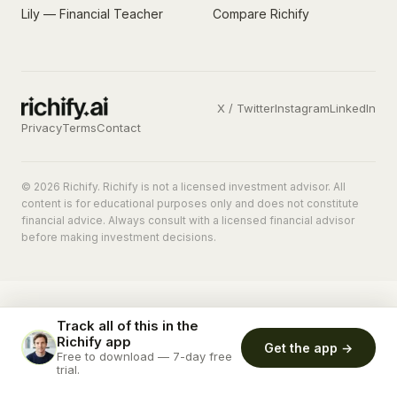
Lily — Financial Teacher
Compare Richify
X / Twitter
Instagram
LinkedIn
Privacy
Terms
Contact
© 2026 Richify. Richify is not a licensed investment advisor. All
content is for educational purposes only and does not constitute
financial advice. Always consult with a licensed financial advisor
before making investment decisions.
Track all of this in the
Richify app
Get the app →
Free to download — 7-day free
trial.