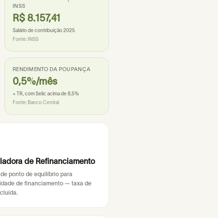
INSS
R$ 8.157,41
Salário de contribuição 2025
Fonte:
INSS
RENDIMENTO DA POUPANÇA
0,5%/mês
+ TR, com Selic acima de 8,5%
Fonte:
Banco Central
ladora de Refinanciamento
 de ponto de equilíbrio para
lidade de financiamento — taxa de
cluída.