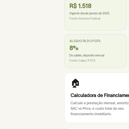
R$ 1.518
Vigente desde janeiro de 2025
Fonte:
Governo Federal
ALÍQUOTA DO FGTS
8%
Do salário, depósito mensal
Fonte:
Caixa / FGTS
🏠
Calculadora de Financiame
Calcule a prestação mensal, amorti
SAC vs Price, e custo total do seu
financiamento imobiliário.