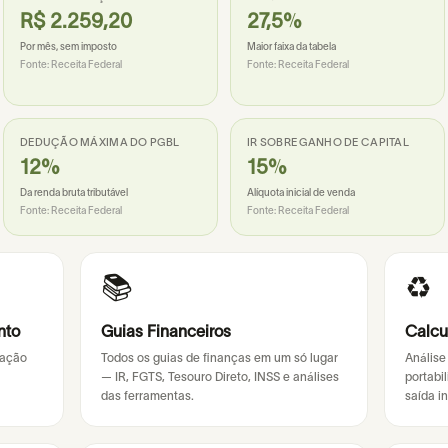
R$ 2.259,20
27,5%
Por mês, sem imposto
Maior faixa da tabela
Fonte:
Receita Federal
Fonte:
Receita Federal
DEDUÇÃO MÁXIMA DO PGBL
IR SOBRE GANHO DE CAPITAL
12%
15%
Da renda bruta tributável
Alíquota inicial de venda
Fonte:
Receita Federal
Fonte:
Receita Federal
📚
♻️
nto
Guias Financeiros
Calcu
zação
Todos os guias de finanças em um só lugar
Análise
— IR, FGTS, Tesouro Direto, INSS e análises
portabi
das ferramentas.
saída in