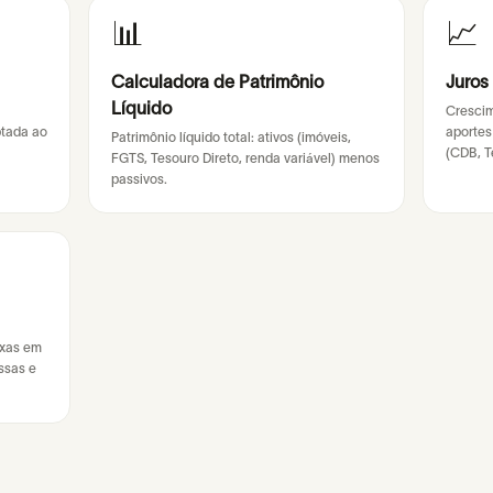
📊
📈
Calculadora de Patrimônio
Juros
Líquido
Crescim
ptada ao
aporte
Patrimônio líquido total: ativos (imóveis,
(CDB, T
FGTS, Tesouro Direto, renda variável) menos
passivos.
axas em
ssas e