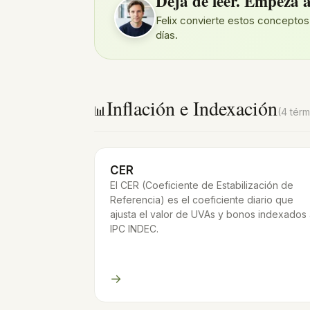
Dejá de leer. Empezá a
Felix convierte estos conceptos
días.
Inflación e Indexación
📊
(4 térm
CER
El CER (Coeficiente de Estabilización de
Referencia) es el coeficiente diario que
ajusta el valor de UVAs y bonos indexados 
IPC INDEC.
→