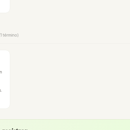
(1 término)
n
.