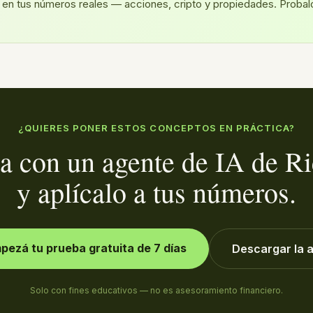
 en tus números reales — acciones, cripto y propiedades. Probalo
¿QUIERES PONER ESTOS CONCEPTOS EN PRÁCTICA?
a con un agente de IA de Ri
y aplícalo a tus números.
pezá tu prueba gratuita de 7 días
Descargar la 
Solo con fines educativos — no es asesoramiento financiero.