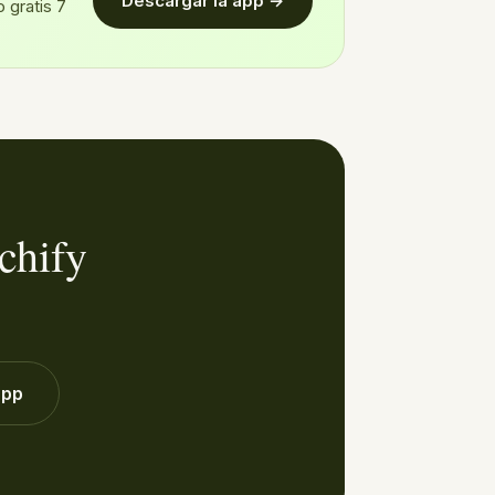
Descargar la app →
 gratis 7
chify
app