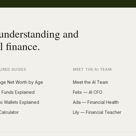
 understanding and
l finance.
URED GUIDES
MEET THE AI TEAM
age Net Worth by Age
Meet the AI Team
 Funds Explained
Felix — AI CFO
o Wallets Explained
Ada — Financial Health
Calculator
Lily — Financial Teacher