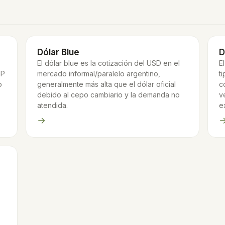
Dólar Blue
D
El dólar blue es la cotización del USD en el
E
IP
mercado informal/paralelo argentino,
t
o
generalmente más alta que el dólar oficial
c
debido al cepo cambiario y la demanda no
v
atendida.
e
→