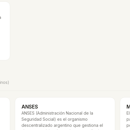
a
e
inos)
ANSES
M
ANSES (Administración Nacional de la
E
Seguridad Social) es el organismo
p
descentralizado argentino que gestiona el
p