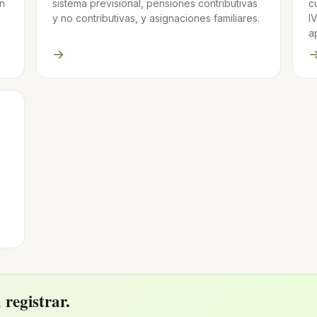
en
sistema previsional, pensiones contributivas
c
y no contributivas, y asignaciones familiares.
I
a
→
n
 registrar.