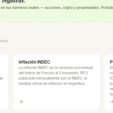
 registrar.
 en tus números reales — acciones, cripto y propiedades. Probalo
inos)
Inflación INDEC
P
La inflación INDEC es la variación porcentual
E
del Índice de Precios al Consumidor (IPC)
c
al
publicada mensualmente por el INDEC, la
(
medida oficial de inflación en Argentina.
b
r
l
→